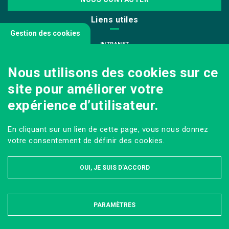
Liens utiles
Gestion des cookies
INTRANET
NOUS REJOINDRE
Nous utilisons des cookies sur ce
INFODOC
site pour améliorer votre
PÔLE IMAGE
expérience d’utilisateur.
PRESSE
VENIR AU CAMPUS AGRO PARIS-SACLAY
En cliquant sur un lien de cette page, vous nous donnez
Sur les réseaux
votre consentement de définir des cookies.
OUI, JE SUIS D'ACCORD
PARAMÈTRES
MASQUER
MENTIONS LÉGALES ET DONNÉES PERSONNELLES
PLAN DU SITE