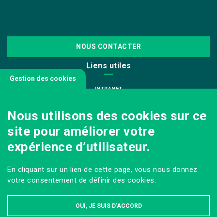
NOUS CONTACTER
Liens utiles
Gestion des cookies
INTRANET
NOUS REJOINDRE
Nous utilisons des cookies sur ce
INFODOC
site pour améliorer votre
PÔLE IMAGE
expérience d’utilisateur.
PRESSE
VENIR AU CAMPUS AGRO PARIS-SACLAY
En cliquant sur un lien de cette page, vous nous donnez
Sur les réseaux
votre consentement de définir des cookies.
OUI, JE SUIS D'ACCORD