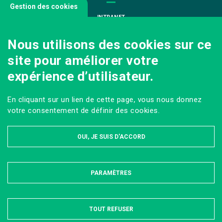
Gestion des cookies
INTRANET
NOUS REJOINDRE
Nous utilisons des cookies sur ce
INFODOC
site pour améliorer votre
PÔLE IMAGE
expérience d’utilisateur.
PRESSE
VENIR AU CAMPUS AGRO PARIS-SACLAY
En cliquant sur un lien de cette page, vous nous donnez
Sur les réseaux
votre consentement de définir des cookies.
OUI, JE SUIS D'ACCORD
PARAMÈTRES
MASQUER
MENTIONS LÉGALES ET DONNÉES PERSONNELLES
PLAN DU SITE
ACCESSIBILITÉ : PARTIELLEMENT CONFORME
TOUT REFUSER
Tous droits réservés AgroParisTech © 2022