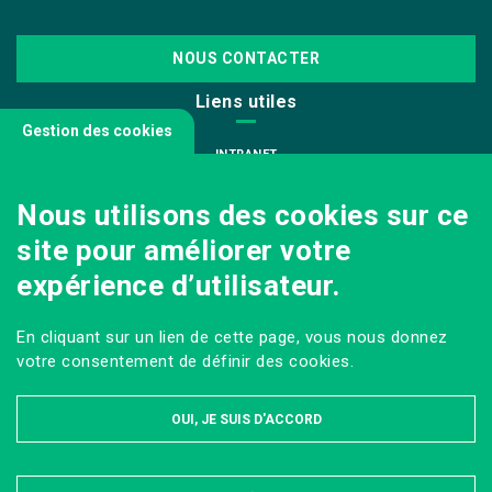
NOUS CONTACTER
Liens utiles
Gestion des cookies
INTRANET
NOUS REJOINDRE
Nous utilisons des cookies sur ce
INFODOC
site pour améliorer votre
PÔLE IMAGE
expérience d’utilisateur.
PRESSE
VENIR AU CAMPUS AGRO PARIS-SACLAY
En cliquant sur un lien de cette page, vous nous donnez
Sur les réseaux
votre consentement de définir des cookies.
OUI, JE SUIS D'ACCORD