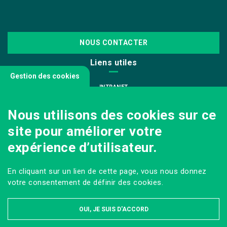
NOUS CONTACTER
Liens utiles
Gestion des cookies
INTRANET
NOUS REJOINDRE
Nous utilisons des cookies sur ce
INFODOC
site pour améliorer votre
PÔLE IMAGE
expérience d’utilisateur.
PRESSE
VENIR AU CAMPUS AGRO PARIS-SACLAY
En cliquant sur un lien de cette page, vous nous donnez
Sur les réseaux
votre consentement de définir des cookies.
OUI, JE SUIS D'ACCORD