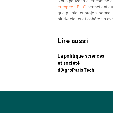
Nous pouvons cit
er
comme e
européen
BUG
permettant au
que plusieurs projets permet
pluri-acteurs et cohérents av
Lire aussi
La politique sciences
et société
d’AgroParisTech