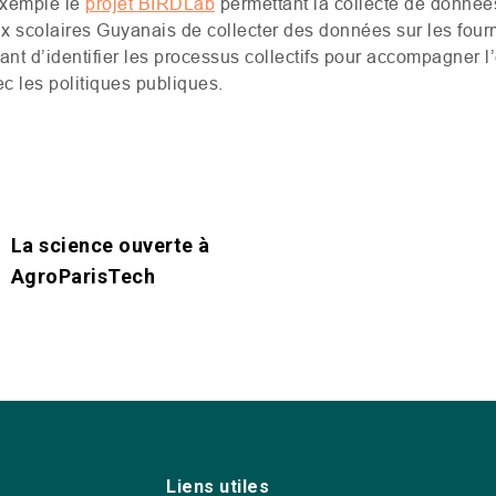
xemple le
projet
BIRDL
ab
permettant la collecte
de
donnée
x scolaires Guyanais de collecter des données sur les four
tant
d’identifier les processus collectifs pour accompagner 
ec les politiques publiques.
La science ouverte à
AgroParisTech
Liens utiles