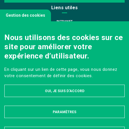
Liens utiles
Gestion des cookies
INTRANET
NOUS REJOINDRE
Nous utilisons des cookies sur ce
INFODOC
site pour améliorer votre
PÔLE IMAGE
expérience d’utilisateur.
PRESSE
VENIR AU CAMPUS AGRO PARIS-SACLAY
En cliquant sur un lien de cette page, vous nous donnez
Sur les réseaux
votre consentement de définir des cookies.
OUI, JE SUIS D'ACCORD
PARAMÈTRES
MASQUER
MENTIONS LÉGALES ET DONNÉES PERSONNELLES
PLAN DU SITE
ACCESSIBILITÉ : PARTIELLEMENT CONFORME