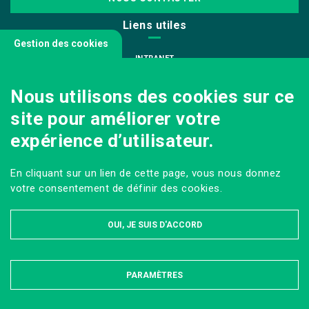
Liens utiles
Gestion des cookies
INTRANET
NOUS REJOINDRE
Nous utilisons des cookies sur ce
INFODOC
site pour améliorer votre
PÔLE IMAGE
expérience d’utilisateur.
PRESSE
VENIR AU CAMPUS AGRO PARIS-SACLAY
En cliquant sur un lien de cette page, vous nous donnez
Sur les réseaux
votre consentement de définir des cookies.
OUI, JE SUIS D'ACCORD
PARAMÈTRES
MASQUER
MENTIONS LÉGALES ET DONNÉES PERSONNELLES
PLAN DU SITE