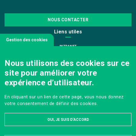
NOUS CONTACTER
Liens utiles
Gestion des cookies
INTRANET
NOUS REJOINDRE
Nous utilisons des cookies sur ce
INFODOC
site pour améliorer votre
PÔLE IMAGE
expérience d’utilisateur.
PRESSE
VENIR AU CAMPUS AGRO PARIS-SACLAY
En cliquant sur un lien de cette page, vous nous donnez
Sur les réseaux
votre consentement de définir des cookies.
OUI, JE SUIS D'ACCORD