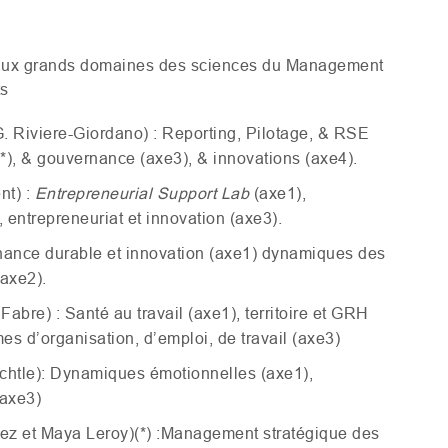
 aux grands domaines des sciences du Management
ts
G. Riviere-Giordano) : Reporting, Pilotage,
&
RSE
*),
&
gouvernance (axe3),
&
innovations (axe4).
nt) :
Entrepreneurial Support Lab
(axe1),
 entrepreneuriat et innovation (axe3).
Finance durable et innovation (axe1) dynamiques des
axe2).
Fabre) : Santé au travail (axe1), territoire et
GRH
s d’organisation, d’emploi, de travail (axe3)
chtle): Dynamiques émotionnelles (axe1),
(axe3)
z et Maya Leroy)(*) :Management stratégique des