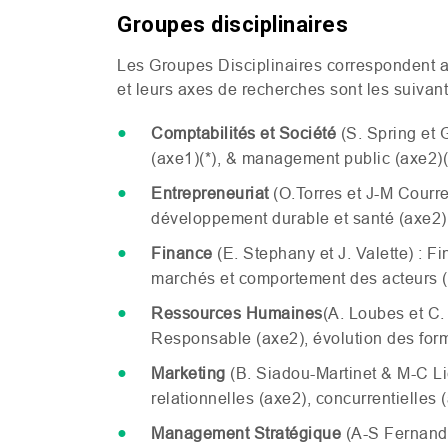
Groupes disciplinaires
Les Groupes Disciplinaires correspondent
et leurs axes de recherches sont les suivan
Comptabilités et Société
(S. Spring et 
(axe1)(*),
&
management public (axe2)(
Entrepreneuriat
(O.Torres et J-M Courre
développement durable et santé (axe2),
Finance
(E. Stephany et J. Valette) : 
marchés et comportement des acteurs (
Ressources Humaines
(A. Loubes et C. 
Responsable (axe2), évolution des forme
Marketing
(B. Siadou-Martinet
&
M-C Li
relationnelles (axe2), concurrentielles 
Management Stratégique
(A-S Fernande