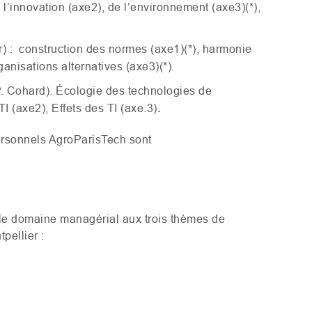
e l’innovation (axe2), de l’environnement (axe3)(*),
r) : construction des normes (axe1)(*), harmonie
ganisations alternatives (axe3)(*).
P. Cohard). Écologie des technologies de
TI
(axe2), Effets des
TI
(axe.3)
.
personnels AgroParisTech sont
le domaine managérial aux trois thèmes de
pellier :