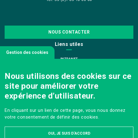
NOUS CONTACTER
Liens utiles
Gestion des cookies
INTRANET
NOUS REJOINDRE
Nous utilisons des cookies sur ce
INFODOC
site pour améliorer votre
PÔLE IMAGE
expérience d’utilisateur.
PRESSE
VENIR AU CAMPUS AGRO PARIS-SACLAY
En cliquant sur un lien de cette page, vous nous donnez
Sur les réseaux
votre consentement de définir des cookies.
OUI, JE SUIS D'ACCORD