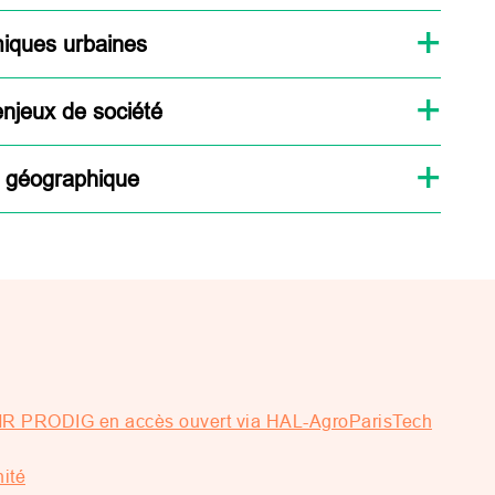
miques urbaines
njeux de société
on géographique
UMR PRODIG en accès ouvert via HAL-AgroParisTech
nité