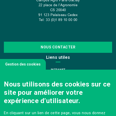
Campus Agro Paris-Saclay
22 place de l’Agronomie
CS
20040
91 123 Palaiseau Cedex
Tel: 33 (0)1 89 10 00 00
NOUS CONTACTER
Liens utiles
Gestion des cookies
INTRANET
NOUS REJOINDRE
Nous utilisons des cookies sur ce
INFODOC
site pour améliorer votre
PÔLE IMAGE
expérience d’utilisateur.
PRESSE
VENIR AU CAMPUS AGRO PARIS-SACLAY
En cliquant sur un lien de cette page, vous nous donnez