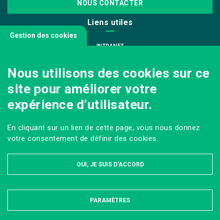
NOUS CONTACTER
Liens utiles
Gestion des cookies
INTRANET
NOUS REJOINDRE
Nous utilisons des cookies sur ce
INFODOC
site pour améliorer votre
PÔLE IMAGE
expérience d’utilisateur.
PRESSE
VENIR AU CAMPUS AGRO PARIS-SACLAY
En cliquant sur un lien de cette page, vous nous donnez
Sur les réseaux
votre consentement de définir des cookies.
OUI, JE SUIS D'ACCORD
PARAMÈTRES
MASQUER
MENTIONS LÉGALES ET DONNÉES PERSONNELLES