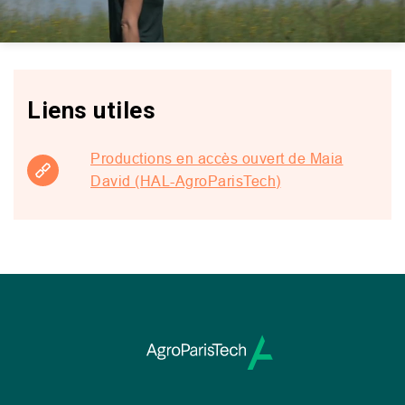
Mute
Setting
Liens utiles
Productions en accès ouvert de Maia
David (HAL-AgroParisTech)