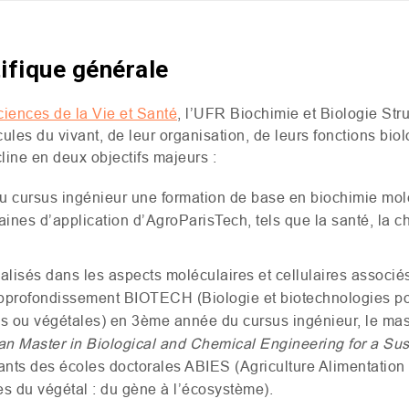
tifique générale
ciences de la Vie et Santé
, l’
UFR
Biochimie et Biologie Stru
ules du vivant, de leur organisation, de leurs fonctions biol
line en deux objectifs majeurs :
u cursus ingénieur une formation de base en biochimie moléc
ines d’application d’AgroParisTech, tels que la santé, la c
lisés dans les aspects moléculaires et cellulaires associés 
approfondissement
BIOTECH
(Biologie et biotechnologies po
s ou végétales) en 3ème année du cursus ingénieur, le m
n Master in Biological and Chemical Engineering for a Su
ants des écoles doctorales
ABIES
(Agriculture Alimentation
s du végétal : du gène à l’écosystème).