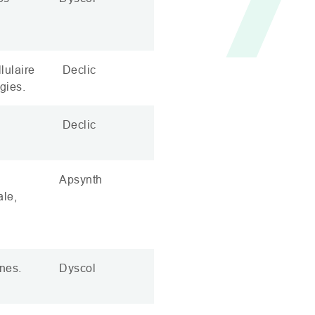
lulaire
Declic
gies.
Declic
Apsynth
ale,
ines.
Dyscol