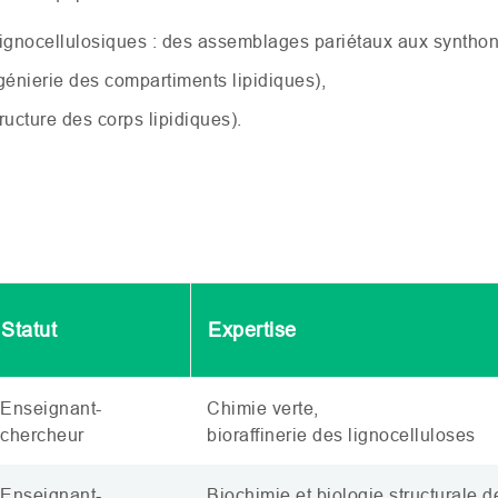
gnocellulosiques : des assemblages pariétaux aux synthons
énierie des compartiments lipidiques),
ucture des corps lipidiques).
Statut
Expertise
Enseignant-
Chimie verte,
chercheur
bioraffinerie des lignocelluloses
Enseignant-
Biochimie et biologie structurale d