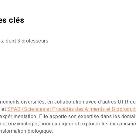
es clés
s, dont 3 professeurs
s
nements diversifiés, en collaboration avec d’autres
UFR
de
)
et
SPAB
(Sciences et Procédés des Aliments et Bioproduit
’expérimentation. Elle apporte son expertise dans les domai
ire et enzymologie, pour expliquer et exploiter les mécanism
nsformation biologique.