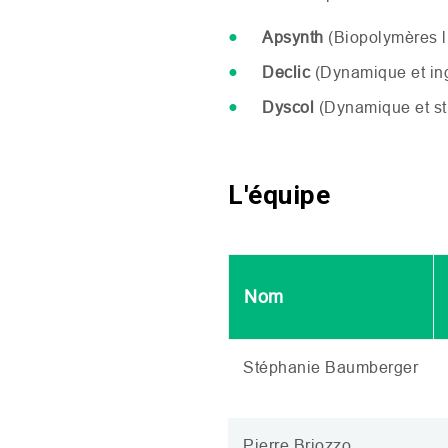
Apsynth
(Biopolymères li
Declic
(Dynamique et ing
Dyscol
(Dynamique et str
L'équipe
Nom
Stéphanie Baumberger
Pierre Briozzo