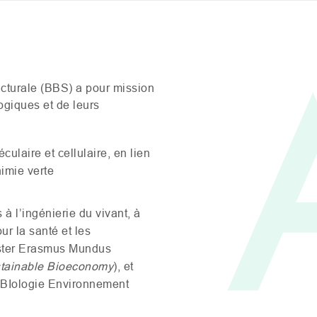
cturale (
BBS
) a pour mission
ogiques et de leurs
ulaire et cellulaire, en lien
himie verte
à l’ingénierie du vivant, à
ur la santé et les
aster Erasmus Mundus
stainable Bioeconomy
), et
BI
ologie Environnement