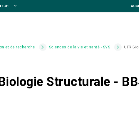
STECH
ACCE
on et de recherche
Sciences de la vie et santé - SVS
UFR Bio
Biologie Structurale - B