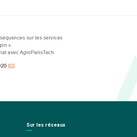
nséquences sur les services
pin ».
riat avec AgroParisTech.
2020
ICI
.
Sur les réseaux