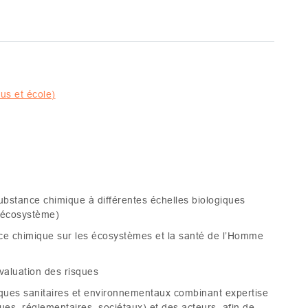
us et école)
substance chimique à différentes échelles biologiques
n, écosystème)
nce chimique sur les écosystèmes et la santé de l’Homme
valuation des risques
ques sanitaires et environnementaux combinant expertise
es, réglementaires, sociétaux) et des acteurs, afin de