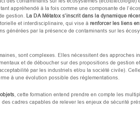
act des contaminants sur les écosystèmes (écotoxicologie) 
i étant appréhendé à la fois comme une composante de l’éco
de gestion.
La
DA
Métatox s’inscrit dans la dynamique réce
rielle et interdisciplinaire, qui vise à
renforcer les liens e
ions générées par la présence de contaminants sur les écosy
humaines, sont complexes. Elles nécessitent des approches i
ementaux et de déboucher sur des propositions de gestion eff
ceptabilité par les industriels et/ou la société civile). Cell
terme à une évolution possible des réglementations.
-objets
, cette formation entend prendre en compte les multip
 des cadres capables de relever les enjeux de sécurité prés