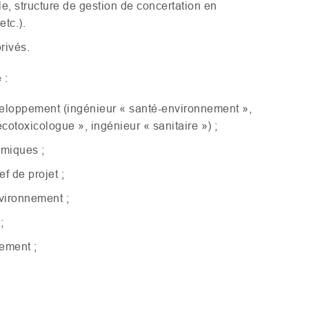
 structure de gestion de concertation en
 etc.).
rivés.
 :
veloppement (ingénieur « santé-environnement »,
cotoxicologue », ingénieur « sanitaire ») ;
imiques ;
f de projet ;
nvironnement ;
;
ement ;