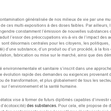
ontamination généralisée de nos milieux de vie par une mu
e ces multi-expositions à des doses faibles. Par ailleurs, l’a
ngendre constamment l’émission de nouvelles substances do
aduit l’essor des préoccupations vis-à-vis de l’impact des 
ont désormais centrales pour les citoyens, les politiques, l
icité) d’une substance, d’un produit ou d’un procédé, à la fo
tion, fabrication ou mise sur le marché, ainsi que des dé
té environnementale et sanitaire s’inscrit dans une approc
une évolution rapide des demandes ou exigences provenant d
/ou de transformation, et plus globalement de tous les secteu
s sur l’environnement et la santé humaine.
Métatox vise à former de futurs diplômés capables d’investir
 d’écotoxicité)
des substances.
Pour cela, elle propose de d