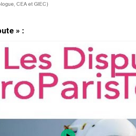
ologue,
CEA
et
GIEC
)
ute » :