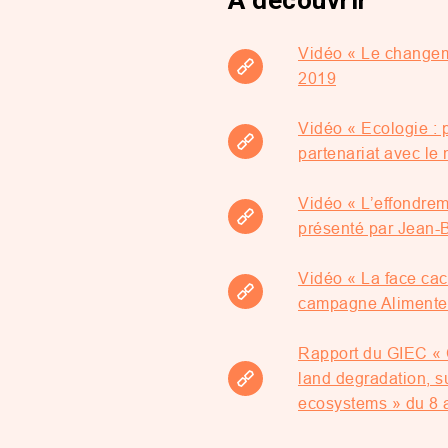
A découvrir
Vidéo « Le changemen
2019
Vidéo « Ecologie : 
partenariat avec le
Vidéo « L’effondrem
présenté par Jean-
Vidéo « La face cac
campagne Alimenterr
Rapport du GIEC « C
land degradation, s
ecosystems » du 8 