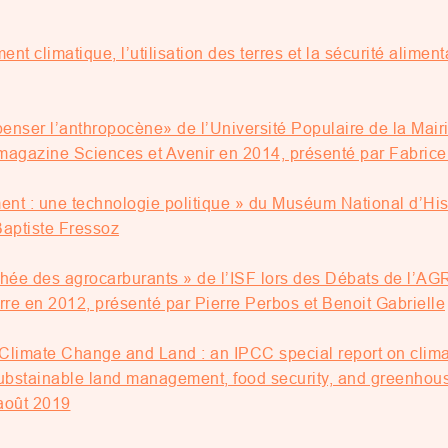
t climatique, l’utilisation des terres et la sécurité alimen
penser l’anthropocène» de l’Université Populaire de la Mai
 magazine Sciences et Avenir en 2014, présenté par Fabrice 
ent : une technologie politique » du Muséum National d’His
Baptiste Fressoz
hée des agrocarburants » de l’ISF lors des Débats de l’AG
e en 2012, présenté par Pierre Perbos et Benoit Gabrielle
limate Change and Land : an IPCC special report on climat
ubstainable land management, food security, and greenhouse 
août 2019