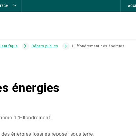
STECH
ACCE
ientifique
Débats publics
L’Effondrement des énergies
es énergies
thème “L’Effondrement”.
 des énergies fossiles reposer sous terre.