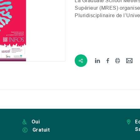
La Graduate School Métiers
Supérieur (
MRES
) organis
Pluridisciplinaire de l’Univ
Oui
E
S
Gratuit