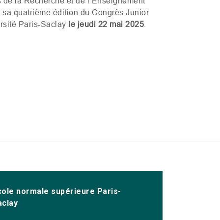
 de la Recherche et de l’Enseignement
e sa quatrième édition du Congrès Junior
ersité Paris-Saclay
le jeudi 22 mai 2025
.
cole normale supérieure Paris-
aclay