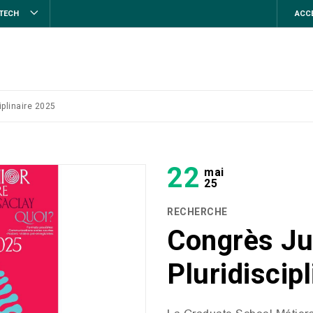
STECH
ACCE
iplinaire 2025
22
mai
25
RECHERCHE
Congrès Ju
Pluridiscip