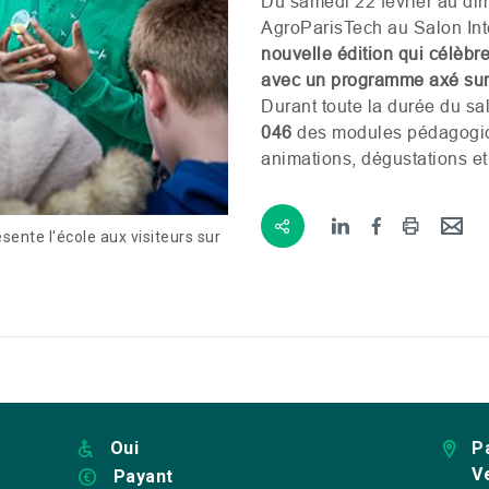
Du samedi 22 février au di
AgroParisTech au Salon Inte
nouvelle édition qui célèb
avec un programme axé sur 
Durant toute la durée du sa
046
des modules pédagogiq
animations, dégustations et
ente l'école aux visiteurs sur
Oui
P
Ve
Payant