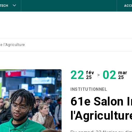
STECH
ACCE
e l'Agriculture
22
02
fév
mar
>
25
25
INSTITUTIONNEL
61e Salon I
l'Agricultur