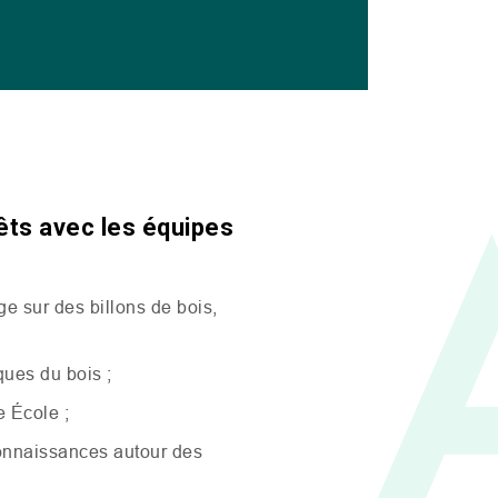
êts avec les équipes
ge sur des billons de bois,
ues du bois ;
re École ;
connaissances autour des