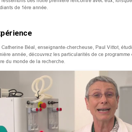
ressentons dès notre première rencontre avec eux, lorsque
tudiants de 1ère année.
xpérience
 Catherine Béal, enseignante-chercheuse, Paul Vittot, étud
mière année, découvrez les particularités de ce programme 
ntre du monde de la recherche.