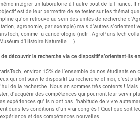
ême intégrer un laboratoire à l’autre bout de la France. Il 
’objectif est de leur permettre de se tester sur les thématique
cipline qu’on retrouve au sein des unités de recherche d’Agr
ation, agronomie, par exemple) mais d’autres s’orientent 
arisTech, comme la cancérologie (ndlr : AgroParisTech col
le Muséum d’Histoire Naturelle …).
 de découvrir la recherche via ce dispositif s’orientent-ils 
oParisTech, environ 15% de l’ensemble de nos étudiants en 
ux qui ont suivi le dispositif La recherche et moi, c’est plu
’hui de la recherche. Nous en sommes très contents ! Mais le
ster, d’acquérir des compétences qui pourront leur servir plu
des expériences qu’ils n’ont pas l’habitude de vivre autrem
ent dans les conditions d’un vrai congrès ! Quel que soit leur
e expérience et des compétences nouvelles.