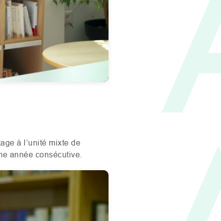
Mute
Settings
ge à l’unité mixte de
me année consécutive.