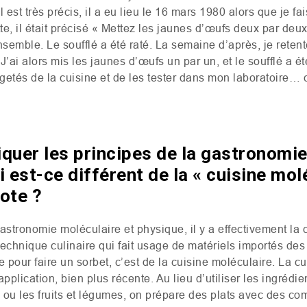
 est très précis, il a eu lieu le 16 mars 1980 alors que je fa
e, il était précisé « Mettez les jaunes d’œufs deux par deux 
ensemble. Le soufflé a été raté. La semaine d’après, je retente
’ai alors mis les jaunes d’œufs un par un, et le soufflé a ét
ngetés de la cuisine et de les tester dans mon laboratoire… 
quer les principes de la gastronomie
 est-ce différent de la « cuisine molé
note ?
astronomie moléculaire et physique, il y a effectivement la 
 technique culinaire qui fait usage de matériels importés des
 pour faire un sorbet, c’est de la cuisine moléculaire. La cu
pplication, bien plus récente. Au lieu d’utiliser les ingrédie
ou les fruits et légumes, on prépare des plats avec des com