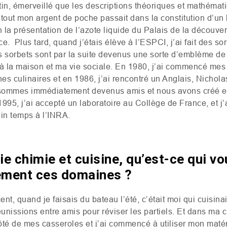
in, émerveillé que les descriptions théoriques et mathémati
tout mon argent de poche passait dans la constitution d’un 
n la présentation de l’azote liquide du Palais de la découve
ce. Plus tard, quand j’étais élève à l’
ESPCI
, j’ai fait des s
s sorbets sont par la suite devenus une sorte d’emblème de 
 à la maison et ma vie sociale. En 1980, j’ai commencé me
culinaires et en 1986, j’ai rencontré un Anglais, Nicholas 
 sommes immédiatement devenus amis et nous avons créé e
995, j’ai accepté un laboratoire au Collège de France, et j
in temps à l’
INRA
.
ie chimie et cuisine, qu’est-ce qui v
tement ces domaines ?
ent, quand je faisais du bateau l’été, c’était moi qui cuisinai
unissions entre amis pour réviser les partiels. Et dans ma
côté de mes casseroles et j’ai commencé à utiliser mon matér