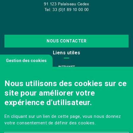
91 123 Palaiseau Cedex
Tel: 33 (0)1 89 10 00 00
NOUS CONTACTER
Liens utiles
Gestion des cookies
INTRANET
NOUS REJOINDRE
Nous utilisons des cookies sur ce
INFODOC
site pour améliorer votre
PÔLE IMAGE
expérience d’utilisateur.
PRESSE
VENIR AU CAMPUS AGRO PARIS-SACLAY
En cliquant sur un lien de cette page, vous nous donnez
Sur les réseaux
votre consentement de définir des cookies.